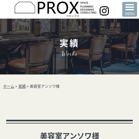
実績
Works
ホーム
>
実績
>
美容室アンソワ様
美容室アンソワ様